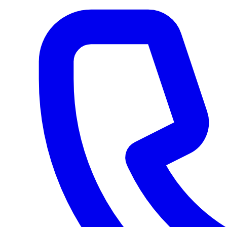
пользователя это отдельная сущность: она отвечает на вопрос,
можно ли подключить услугу именно по конкретному адресу.
Наличие сети рядом с объектом ещё не гарантирует
мгновенный запуск. На сроки влияют загрузка монтажной
бригады, состояние трассы, технические ограничения и
необходимость дополнительных согласований.
Проверка адреса подключения
Подраздел «Проверка адреса подключения» связан с адресной
проверкой и технической доступностью услуги. Для жителей
многоквартирных домов Якутска это ключевая точка
принятия решения, потому что именно здесь подтверждается
реальность подключения.
Подключённые дома и районы
Подраздел «Подключённые дома и районы» дополняет тему
«Интерактивная карта покрытия Якутск» конкретным
практическим вопросом. Он помогает увязать содержание
страницы с реальными условиями подключения и
эксплуатации услуги у Рубинет.
Что влияет на доступность услуги