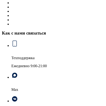
Интернет в квартиру
Интернет в частный дом
Безлимитный интернет
Интернет для бизнеса
Видеонаблюдение
Интерактивное ТВ
Как с нами связаться
8 914-272-37-37
Техподдержка
Ежедневно 9:00-21:00
Max
Max
ВКонтакте