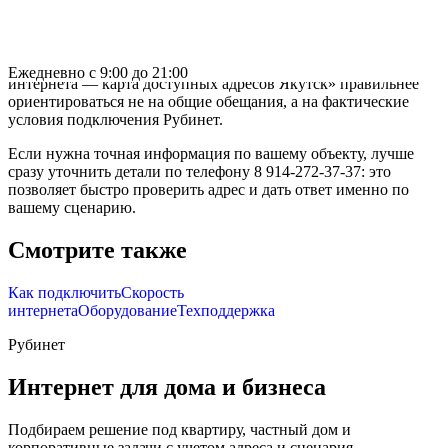
интернета?
Ответ на этот вопрос зависит от адреса, выбранного тарифа,
состава оборудования и задач клиента. В теме «Зона покрытия
Ежедневно с 9:00 до 21:00
интернета — карта доступных адресов Якутск» правильнее
ориентироваться не на общие обещания, а на фактические
условия подключения Рубинет.
Если нужна точная информация по вашему объекту, лучше
сразу уточнить детали по телефону 8 914-272-37-37: это
позволяет быстро проверить адрес и дать ответ именно по
вашему сценарию.
Смотрите также
Как подключить
Скорость
интернета
Оборудование
Техподдержка
Рубинет
Интернет для дома и бизнеса
Подбираем решение под квартиру, частный дом и
корпоративные задачи с учетом адреса и сценария