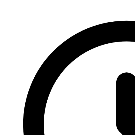
Главная
/
Интернет в квартиру
/
Зона покрытия
Зона покрытия интернета — карта
доступных адресов Якутск
Проверка доступности подключения по адресу в Якутске,
зоны покрытия и ориентиры по срокам подключения.
Оставить заявку
8 914-272-37-37
Проверка адреса перед подключением
Консультация по доступности услуги
Информация по новым адресам подключения
Подключение
Проверка адреса и подбор тарифа
Поддержка
Консультации и сопровождение абонентов
Регион
Якутск и Республика Саха (Якутия)