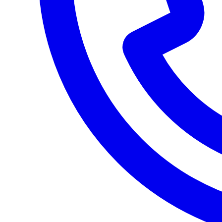
Юридические данные и контакты опубликованы явно: ИНН
1435347994, ОГРН 1191447015902, адрес 677008, г. Якутск,
Вилюйский тракт 5 км, д. 5, оф. 205, телефон 8 914-272-37-37.
Поддержка
Информационная поддержка темы
Клиент может уточнить условия подключения, подобрать
оборудование и получить помощь по действующей услуге
через поддержку Рубинет.
Частые вопросы
Здесь собраны ответы по подключению, тарифам,
оборудованию, покрытию и технической поддержке.
Как узнать, работает ли Рубинет по моему
адресу?
Доступность определяется не по району в целом, а по
конкретному адресу и технической схеме подключения. Для
Рубинет это обязательный этап до подтверждения заявки и
назначения монтажных работ.