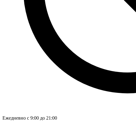
Полезный раздел по теме
Если нужен общий обзор тарифов, условий подключения и
доступности по адресу, откройте раздел
интернет в квартиру
.
Возможность подключения интернета в квартиру
определяется по конкретному адресу. Чтобы узнать
доступность услуги, нужно оставить заявку или связаться с
Рубинет для проверки технической возможности.
Структура страницы
Интерактивная карта покрытия Якутск
Как проверить
доступность по адресу
Новые адреса и расширение сети
Интерактивная карта покрытия
Якутск
Ежедневно с 9:00 до 21:00
Раздел «Интерактивная карта покрытия Якутск» объясняет,
как проверяется доступность услуги в многоквартирных
домах и подключённых адресах в Якутске. Для SEO и для