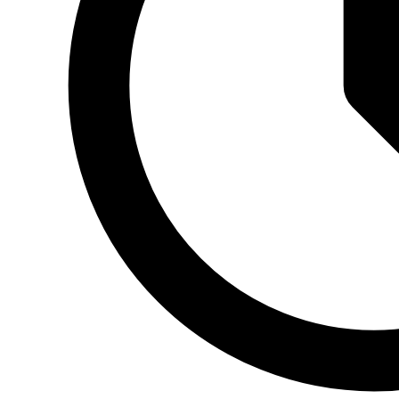
состава оборудования и задач клиента. В теме «Зона покрытия
интернета — карта доступных адресов Якутск» правильнее
ориентироваться не на общие обещания, а на фактические
условия подключения Рубинет.
Если нужна точная информация по вашему объекту, лучше
сразу уточнить детали по телефону 8 914-272-37-37: это
позволяет быстро проверить адрес и дать ответ именно по
вашему сценарию.
Как часто обновляется карта покрытия?
Ответ на этот вопрос зависит от адреса, выбранного тарифа,
состава оборудования и задач клиента. В теме «Зона покрытия
интернета — карта доступных адресов Якутск» правильнее
ориентироваться не на общие обещания, а на фактические
условия подключения Рубинет.
Если нужна точная информация по вашему объекту, лучше
сразу уточнить детали по телефону 8 914-272-37-37: это
позволяет быстро проверить адрес и дать ответ именно по
вашему сценарию.
Что влияет на возможность подключения